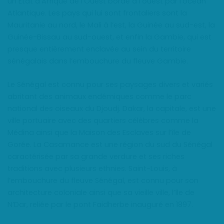
un État d’Afrique de l’Ouest bordé à l’ouest par l’océan
Atlantique. Les pays qui lui sont frontaliers sont la
Mauritanie au nord, le Mali à l’est, la Guinée au sud-est, la
Guinée-Bissau au sud-ouest, et enfin la Gambie, qui est
presque entièrement enclavée au sein du territoire
sénégalais dans l’embouchure du fleuve Gambie.
Le Sénégal est connu pour ses paysages divers et variés
abritant des animaux endémiques comme le parc
national des oiseaux du Djoudj. Dakar, la capitale, est une
ville portuaire avec des quartiers célèbres comme la
Médina ainsi que la Maison des Esclaves sur l’île de
Gorée. La Casamance est une région du sud du Sénégal
caractérisée par sa grande verdure et ses riches
traditions avec plusieurs ethnies. Saint-Louis, à
l’embouchure du fleuve Sénégal, est connu pour son
architecture coloniale ainsi que sa vieille ville, l’île de
N’Dar, reliée par le pont Faidherbe inauguré en 1897.