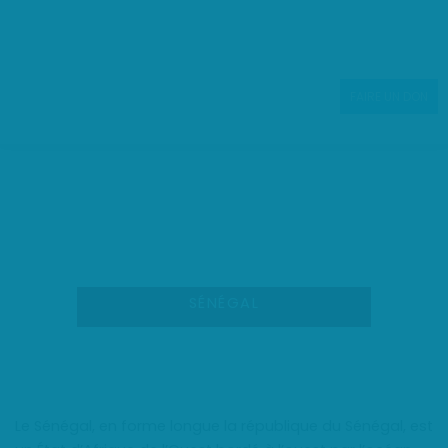
Aller
au
contenu
FAIRE UN DON
SÉNÉGAL
SÉNÉGAL
Le Sénégal, en forme longue la république du Sénégal, est